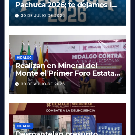
Pachuca 2026; te dejamos la
cartelera completa, las
30 DE JULIO DE 2026
fechas y los precios
HIDALGO
Realizan en Mineral del
Monte el Primer Foro Estatal
contra la Trata de Personas
30 DE JULIO DE 2026
HIDALGO
Desmantelan presunto