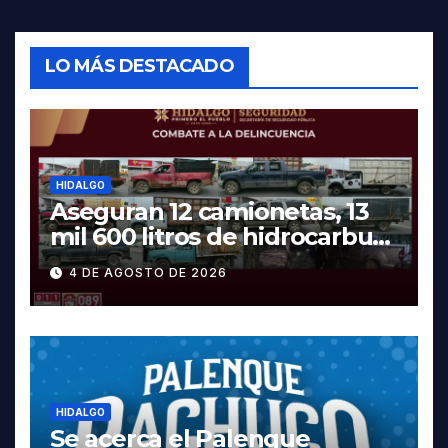
LO MÁS DESTACADO
HIDALGO
Aseguran 12 camionetas, 13
mil 600 litros de hidrocarburo
y dos vehículos robados en
4 DE AGOSTO DE 2026
Tula
HIDALGO
Se acerca el Palenque