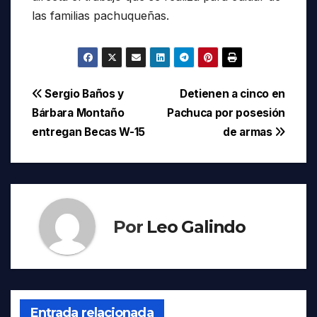
las familias pachuqueñas.
Navegación
Sergio Baños y
Detienen a cinco en
Bárbara Montaño
Pachuca por posesión
de
entregan Becas W-15
de armas
entradas
Por
Leo Galindo
Entrada relacionada