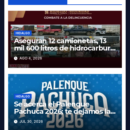
HIDALGO
Aseguran 12 camionetas, 13
mil 600 litros de hidrocarburo
y dos vehículos robados en
AGO 4, 2026
Tula
HIDALGO
Se acerca el Palenque
Pachuca 2026; te dejamos la
cartelera completa, las fechas
JUL 30, 2026
y los precios