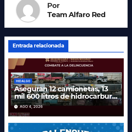
Por
Team Alfaro Red
Entrada relacionada
HIDALGO
Aseguran 12 camionetas, 13
mil 600 litros de hidrocarburo
y dos vehículos robados en
AGO 4, 2026
Tula