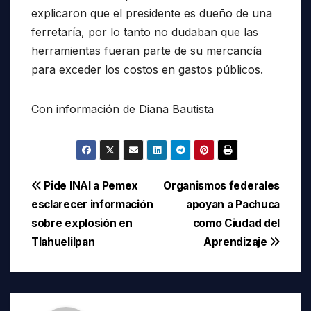
explicaron que el presidente es dueño de una
ferretaría, por lo tanto no dudaban que las
herramientas fueran parte de su mercancía
para exceder los costos en gastos públicos.
Con información de Diana Bautista
Navegación
Pide INAI a Pemex
Organismos federales
esclarecer información
apoyan a Pachuca
de
sobre explosión en
como Ciudad del
entradas
Tlahuelilpan
Aprendizaje