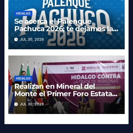
HIDALGO
Se acerca el Palenque
Pachuca 2026; te dejamos la
cartelera completa, las fechas
JUL 30, 2026
y los precios
HIDALGO
Realizan en Mineral del
Monte el Primer Foro Estatal
contra la Trata de Personas
JUL 30, 2026