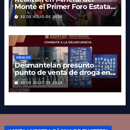
Monte el Primer Foro Estatal
contra la Trata de Personas
30 DE JULIO DE 2026
HIDALGO
Desmantelan presunto
punto de venta de droga en
Pachuca; hay dos detenidos
30 DE JULIO DE 2026