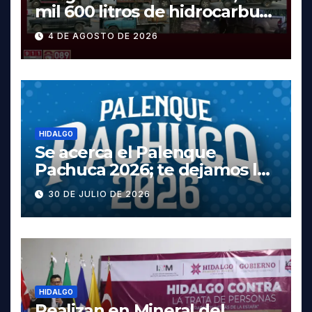
mil 600 litros de hidrocarburo
y dos vehículos robados en
4 DE AGOSTO DE 2026
Tula
HIDALGO
Se acerca el Palenque
Pachuca 2026; te dejamos la
cartelera completa, las
30 DE JULIO DE 2026
fechas y los precios
HIDALGO
Realizan en Mineral del