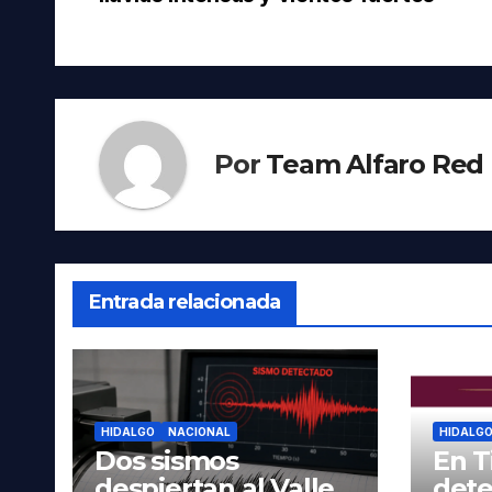
de
entradas
Por
Team Alfaro Red
Entrada relacionada
HIDALGO
NACIONAL
HIDALG
Dos sismos
En T
despiertan al Valle
dete