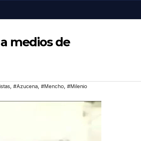
 a medios de
stas
,
#Azucena
,
#Mencho
,
#Milenio