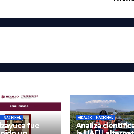
O
NACIONAL
HIDALGO
NACIONAL
izayuca fue
Analiza científic
nido un
la UAEH alternat