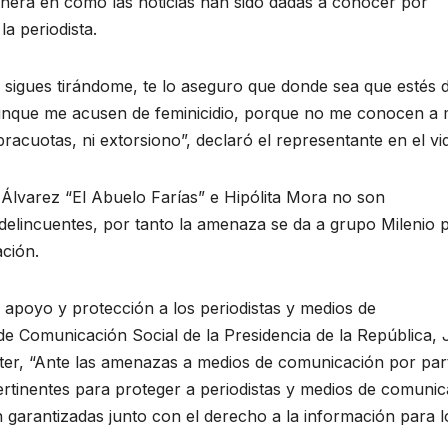
ra en como las noticias han sido dadas a conocer por
la periodista.
y sigues tirándome, te lo aseguro que donde sea que estés 
aunque me acusen de feminicidio, porque no me conocen a 
cuotas, ni extorsiono”, declaró el representante en el vi
Álvarez “El Abuelo Farías” e Hipólita Mora no son
delincuentes, por tanto la amenaza se da a grupo Milenio 
ación.
 apoyo y protección a los periodistas y medios de
e Comunicación Social de la Presidencia de la República, 
ter, “Ante las amenazas a medios de comunicación por par
inentes para proteger a periodistas y medios de comunic
 garantizadas junto con el derecho a la información para l