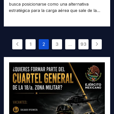
busca posicionarse como una alternativa
estratégica para la carga aérea que sale de la…
Paginación
1
2
3
…
93
de
entradas