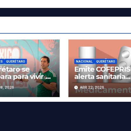
ES
QUERÉTARO
NACIONAL
QUERÉTARO
étaro se
Emite COFEPRIS
ara para vivir el
alerta sanitaria
iente
sobre robo de
8, 2026
ABR 22, 2026
medicamentos
ialista.