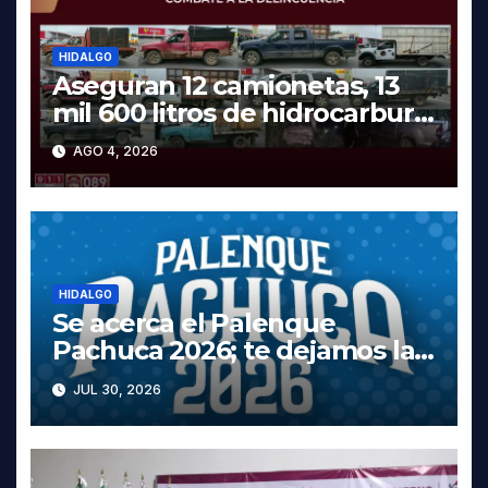
HIDALGO
Aseguran 12 camionetas, 13
mil 600 litros de hidrocarburo
y dos vehículos robados en
AGO 4, 2026
Tula
HIDALGO
Se acerca el Palenque
Pachuca 2026; te dejamos la
cartelera completa, las fechas
JUL 30, 2026
y los precios