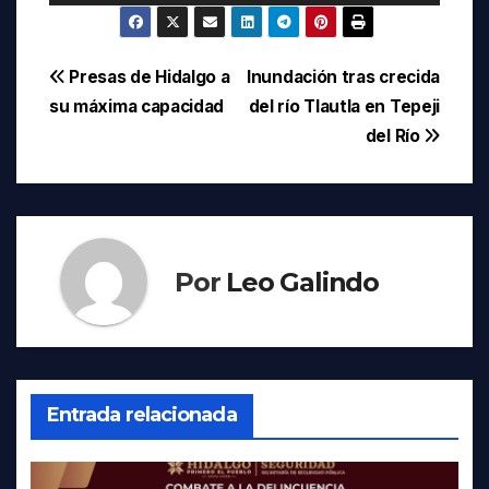
Navegación
Presas de Hidalgo a
Inundación tras crecida
su máxima capacidad
del río Tlautla en Tepeji
de
del Río
entradas
Por
Leo Galindo
Entrada relacionada