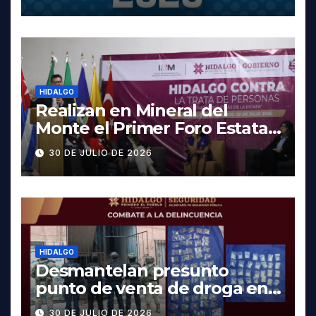
fechas y los precios
HIDALGO
Realizan en Mineral del
Monte el Primer Foro Estatal
contra la Trata de Personas
30 DE JULIO DE 2026
HIDALGO
Desmantelan presunto
punto de venta de droga en
Pachuca; hay dos detenidos
30 DE JULIO DE 2026