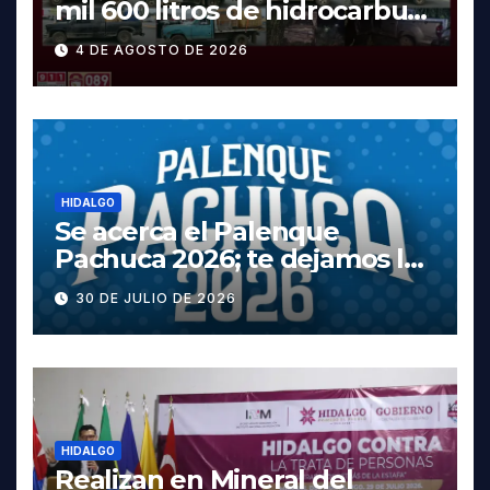
mil 600 litros de hidrocarburo
y dos vehículos robados en
4 DE AGOSTO DE 2026
Tula
HIDALGO
Se acerca el Palenque
Pachuca 2026; te dejamos la
cartelera completa, las
30 DE JULIO DE 2026
fechas y los precios
HIDALGO
Realizan en Mineral del