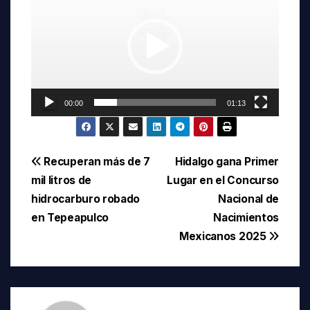
de
vídeo
00:00
01:13
Navegación
Recuperan más de 7
Hidalgo gana Primer
mil litros de
Lugar en el Concurso
de
hidrocarburo robado
Nacional de
entradas
en Tepeapulco
Nacimientos
Mexicanos 2025