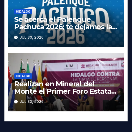
HIDALGO
Se acerca el Palenque
Pachuca 2026; te dejamos la
cartelera completa, las fechas
JUL 30, 2026
y los precios
HIDALGO
Realizan en Mineral del
Monte el Primer Foro Estatal
contra la Trata de Personas
JUL 30, 2026