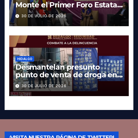
Monte el Primer Foro Estatal
contra la Trata de Personas
30 DE JULIO DE 2026
HIDALGO
Desmantelan presunto
punto de venta de droga en
Pachuca; hay dos detenidos
30 DE JULIO DE 2026
¡VISITA NUESTRA PÁGINA DE TWITTER!