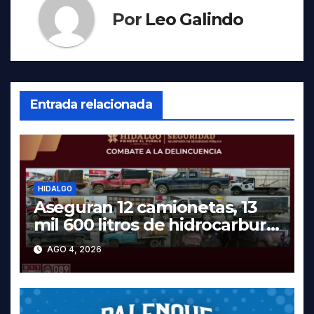
Por
Leo Galindo
Entrada relacionada
HIDALGO
Aseguran 12 camionetas, 13
mil 600 litros de hidrocarburo
y dos vehículos robados en
AGO 4, 2026
Tula