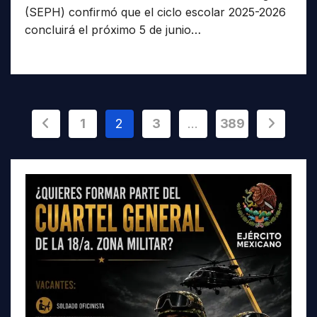
(SEPH) confirmó que el ciclo escolar 2025-2026
concluirá el próximo 5 de junio…
Paginación
1
2
3
…
389
de
entradas