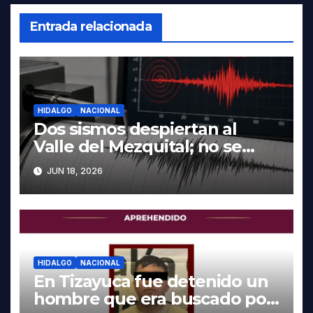
Entrada relacionada
HIDALGO
NACIONAL
Dos sismos despiertan al
Valle del Mezquital; no se
reportan daños en Hidalgo
JUN 18, 2026
HIDALGO
NACIONAL
En Tizayuca fue detenido un
hombre que era buscado por