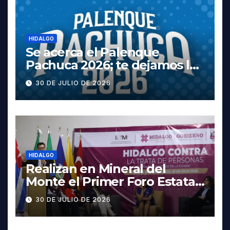
HIDALGO
Se acerca el Palenque
Pachuca 2026; te dejamos la
cartelera completa, las
30 DE JULIO DE 2026
fechas y los precios
HIDALGO
Realizan en Mineral del
Monte el Primer Foro Estatal
contra la Trata de Personas
30 DE JULIO DE 2026