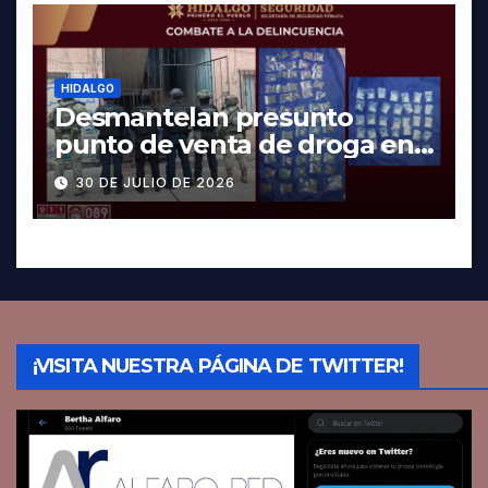
HIDALGO
Desmantelan presunto
punto de venta de droga en
Pachuca; hay dos detenidos
30 DE JULIO DE 2026
¡VISITA NUESTRA PÁGINA DE TWITTER!