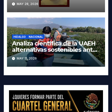
autoridades de Oaxaca
MAY 28, 2026
HIDALGO
NACIONAL
Analiza científica de la UAEH
alternativas sostenibles ante
crisis ambiental en Tula-
MAY 11, 2026
Tepeji