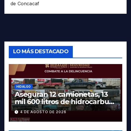
de Concacaf
LO MÁS DESTACADO
HIDALGO
Aseguran 12 camionetas, 13
mil 600 litros de hidrocarburo
y dos vehículos robados en
4 DE AGOSTO DE 2026
Tula