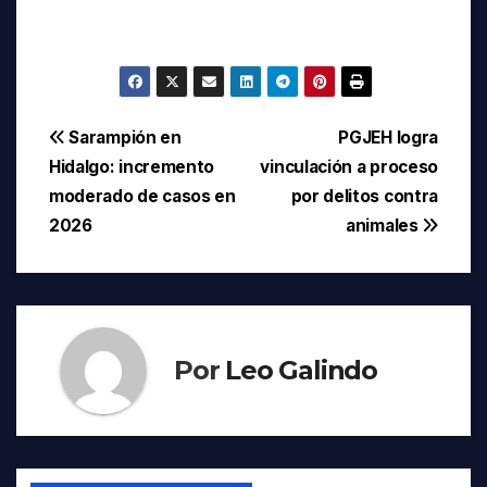
Navegación
Sarampión en
PGJEH logra
Hidalgo: incremento
vinculación a proceso
de
moderado de casos en
por delitos contra
entradas
2026
animales
Por
Leo Galindo