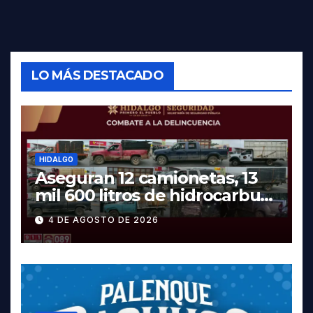
LO MÁS DESTACADO
HIDALGO
Aseguran 12 camionetas, 13
mil 600 litros de hidrocarburo
y dos vehículos robados en
4 DE AGOSTO DE 2026
Tula