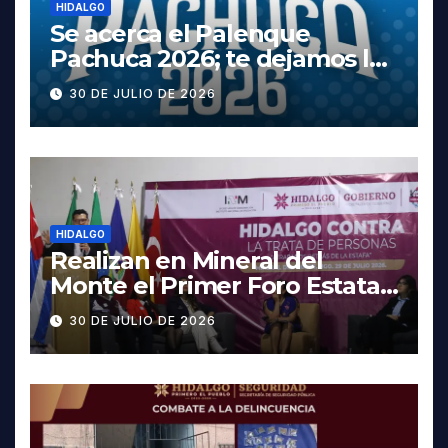
HIDALGO
Se acerca el Palenque
Pachuca 2026; te dejamos la
cartelera completa, las
30 DE JULIO DE 2026
fechas y los precios
HIDALGO
Realizan en Mineral del
Monte el Primer Foro Estatal
contra la Trata de Personas
30 DE JULIO DE 2026