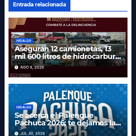
Entrada relacionada
HIDALGO
Aseguran 12 camionetas, 13
mil 600 litros de hidrocarburo
y dos vehículos robados en
AGO 4, 2026
Tula
HIDALGO
Se acerca el Palenque
Pachuca 2026; te dejamos la
cartelera completa, las fechas
JUL 30, 2026