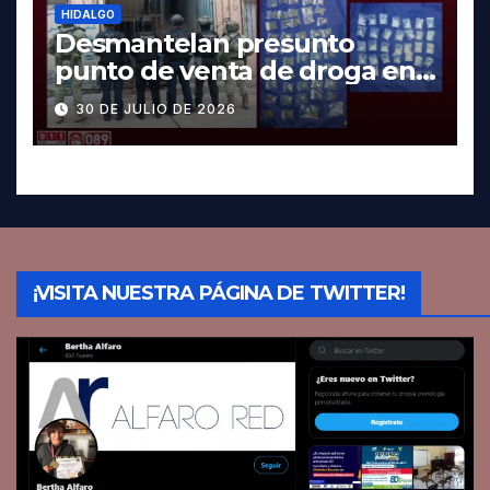
HIDALGO
Desmantelan presunto
punto de venta de droga en
Pachuca; hay dos detenidos
30 DE JULIO DE 2026
¡VISITA NUESTRA PÁGINA DE TWITTER!