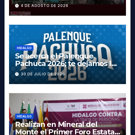
y dos vehículos robados en
4 DE AGOSTO DE 2026
Tula
HIDALGO
Se acerca el Palenque
Pachuca 2026; te dejamos la
cartelera completa, las
30 DE JULIO DE 2026
fechas y los precios
HIDALGO
Realizan en Mineral del
Monte el Primer Foro Estatal