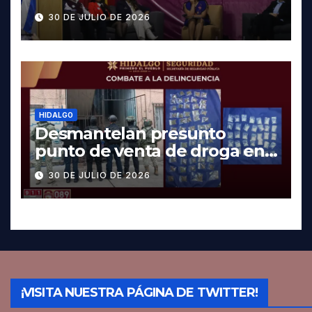
contra la Trata de Personas
30 DE JULIO DE 2026
HIDALGO
Desmantelan presunto
punto de venta de droga en
Pachuca; hay dos detenidos
30 DE JULIO DE 2026
¡VISITA NUESTRA PÁGINA DE TWITTER!