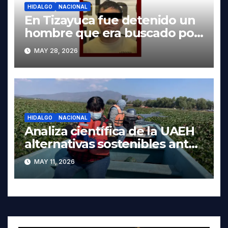
HIDALGO
NACIONAL
En Tizayuca fue detenido un
hombre que era buscado por
autoridades de Oaxaca
MAY 28, 2026
HIDALGO
NACIONAL
Analiza científica de la UAEH
alternativas sostenibles ante
crisis ambiental en Tula-
MAY 11, 2026
Tepeji