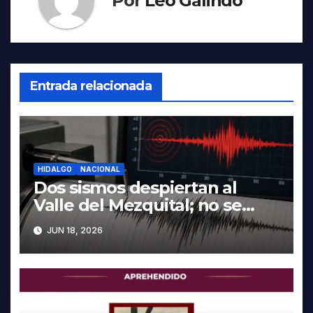
Por
Leo Galindo
Entrada relacionada
HIDALGO
NACIONAL
Dos sismos despiertan al
Valle del Mezquital; no se
reportan daños en Hidalgo
JUN 18, 2026