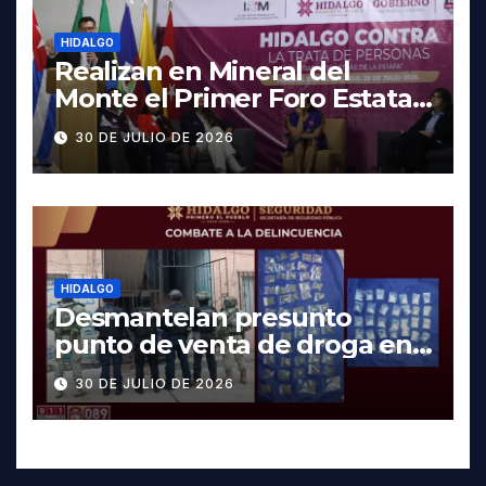
HIDALGO
Realizan en Mineral del
Monte el Primer Foro Estatal
contra la Trata de Personas
30 DE JULIO DE 2026
HIDALGO
Desmantelan presunto
punto de venta de droga en
Pachuca; hay dos detenidos
30 DE JULIO DE 2026