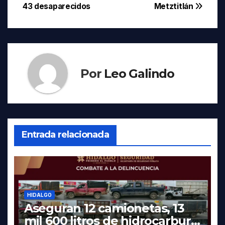
de
43 desaparecidos
Metztitlán
entradas
Por
Leo Galindo
Entrada relacionada
HIDALGO
Aseguran 12 camionetas, 13
mil 600 litros de hidrocarburo