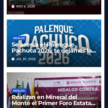
y dos vehículos robados en
AGO 4, 2026
Tula
HIDALGO
Se acerca el Palenque
Pachuca 2026; te dejamos la
cartelera completa, las fechas
JUL 30, 2026
y los precios
HIDALGO
Realizan en Mineral del
Monte el Primer Foro Estatal