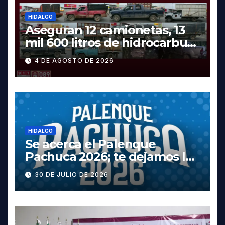
HIDALGO
Aseguran 12 camionetas, 13
mil 600 litros de hidrocarburo
y dos vehículos robados en
4 DE AGOSTO DE 2026
Tula
HIDALGO
Se acerca el Palenque
Pachuca 2026; te dejamos la
cartelera completa, las
30 DE JULIO DE 2026
fechas y los precios