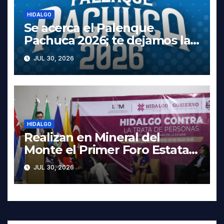
HIDALGO
Se acerca el Palenque
Pachuca 2026; te dejamos la
cartelera completa, las fechas
JUL 30, 2026
y los precios
HIDALGO
Realizan en Mineral del
Monte el Primer Foro Estatal
contra la Trata de Personas
JUL 30, 2026