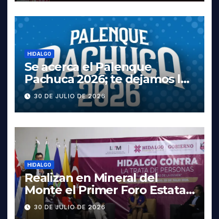
HIDALGO
Se acerca el Palenque
Pachuca 2026; te dejamos la
cartelera completa, las
30 DE JULIO DE 2026
fechas y los precios
HIDALGO
Realizan en Mineral del
Monte el Primer Foro Estatal
contra la Trata de Personas
30 DE JULIO DE 2026