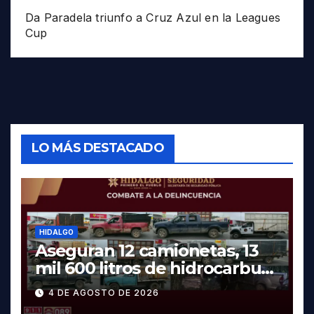
Da Paradela triunfo a Cruz Azul en la Leagues
Cup
LO MÁS DESTACADO
HIDALGO
Aseguran 12 camionetas, 13
mil 600 litros de hidrocarburo
y dos vehículos robados en
4 DE AGOSTO DE 2026
Tula