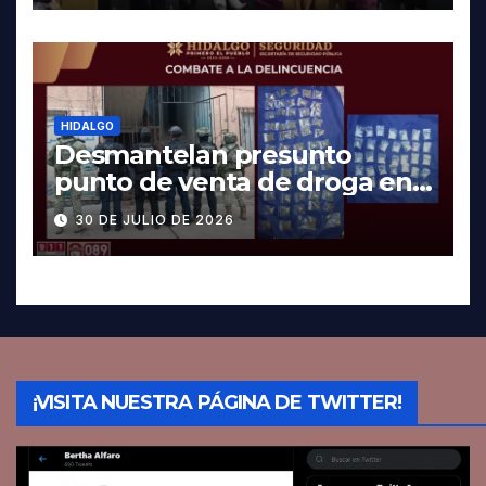
HIDALGO
Desmantelan presunto
punto de venta de droga en
Pachuca; hay dos detenidos
30 DE JULIO DE 2026
¡VISITA NUESTRA PÁGINA DE TWITTER!