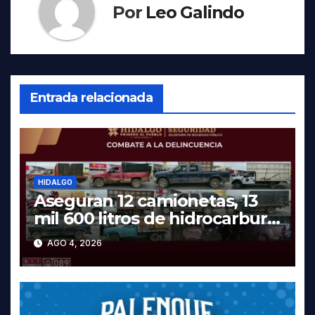
Por
Leo Galindo
Entrada relacionada
HIDALGO
Aseguran 12 camionetas, 13
mil 600 litros de hidrocarburo
y dos vehículos robados en
AGO 4, 2026
Tula