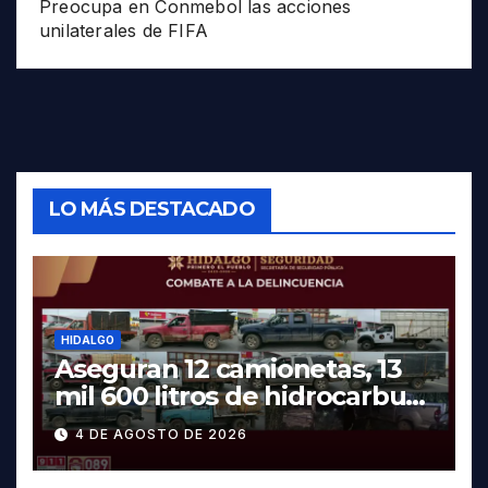
Preocupa en Conmebol las acciones
unilaterales de FIFA
LO MÁS DESTACADO
HIDALGO
Aseguran 12 camionetas, 13
mil 600 litros de hidrocarburo
y dos vehículos robados en
4 DE AGOSTO DE 2026
Tula