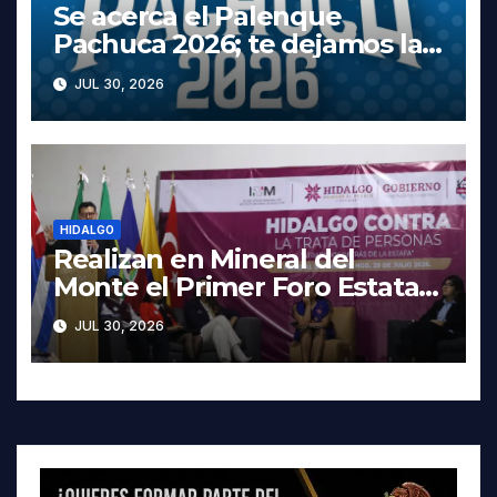
Se acerca el Palenque
Pachuca 2026; te dejamos la
cartelera completa, las fechas
JUL 30, 2026
y los precios
HIDALGO
Realizan en Mineral del
Monte el Primer Foro Estatal
contra la Trata de Personas
JUL 30, 2026