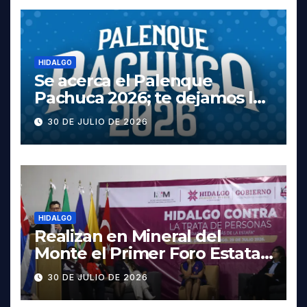
HIDALGO
Se acerca el Palenque
Pachuca 2026; te dejamos la
cartelera completa, las
30 DE JULIO DE 2026
fechas y los precios
HIDALGO
Realizan en Mineral del
Monte el Primer Foro Estatal
contra la Trata de Personas
30 DE JULIO DE 2026