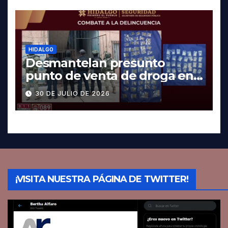
HIDALGO
Desmantelan presunto
punto de venta de droga en
Pachuca; hay dos detenidos
30 DE JULIO DE 2026
¡VISITA NUESTRA PÁGINA DE TWITTER!