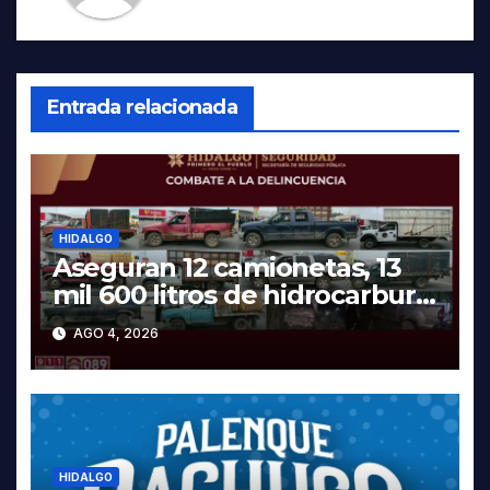
Entrada relacionada
HIDALGO
Aseguran 12 camionetas, 13
mil 600 litros de hidrocarburo
y dos vehículos robados en
AGO 4, 2026
Tula
HIDALGO