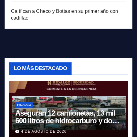
Califican a Checo y Bottas en su primer año con
cadillac
LO MÁS DESTACADO
HIDALGO
Aseguran 12 camionetas, 13 mil
600 litros de hidrocarburo y dos
vehículos robados en Tula
4 DE AGOSTO DE 2026