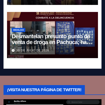
HIDALGO
Desmantelan presunto punto de
venta de droga en Pachuca; hay
dos detenidos
30 DE JULIO DE 2026
¡VISITA NUESTRA PÁGINA DE TWITTER!