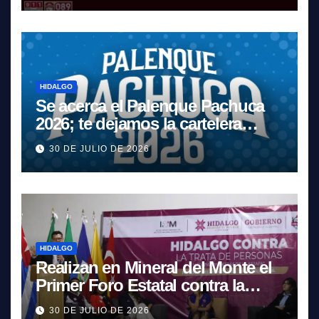
HIDALGO
Se acerca el Palenque Pachuca
2026; te dejamos la cartelera
completa, las fechas y los precios
30 DE JULIO DE 2026
HIDALGO
Realizan en Mineral del Monte el
Primer Foro Estatal contra la
Trata de Personas
30 DE JULIO DE 2026