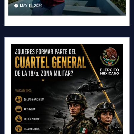
crisis ambiental en Tula-Tepeji
MAY 11, 2026