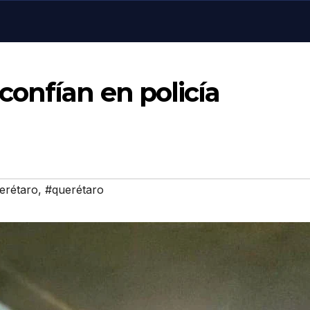
onfían en policía
uerétaro
,
#querétaro