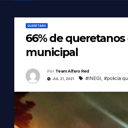
QUERÉTARO
66% de queretanos c
municipal
Por
Team Alfaro Red
#INEGI
,
#policía q
JUL 21, 2021