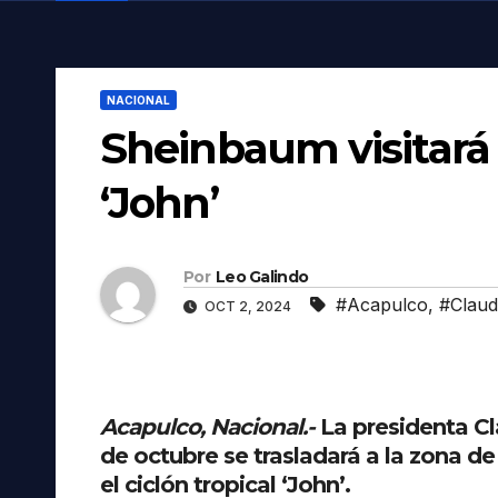
NACIONAL
Sheinbaum visitará
‘John’
Por
Leo Galindo
#Acapulco
,
#Claud
OCT 2, 2024
Acapulco, Nacional.-
La presidenta Cl
de octubre se trasladará a la zona d
el ciclón tropical ‘John’.