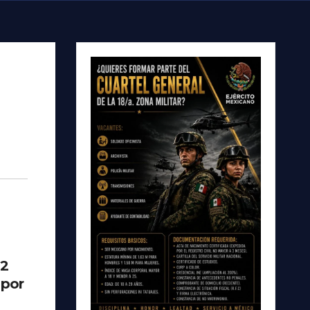
 2
 por