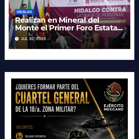
HIDALGO
Realizan en Mineral del
Monte el Primer Foro Estatal
contra la Trata de Personas
JUL 30, 2026