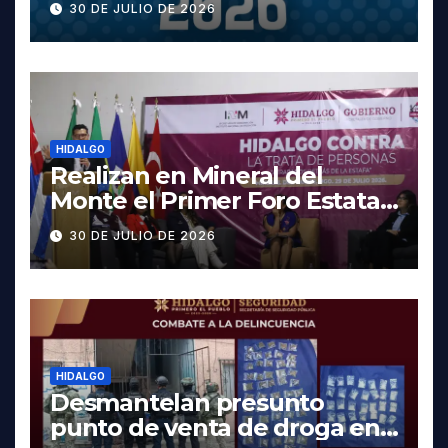
30 DE JULIO DE 2026
fechas y los precios
HIDALGO
Realizan en Mineral del
Monte el Primer Foro Estatal
contra la Trata de Personas
30 DE JULIO DE 2026
HIDALGO
Desmantelan presunto
punto de venta de droga en