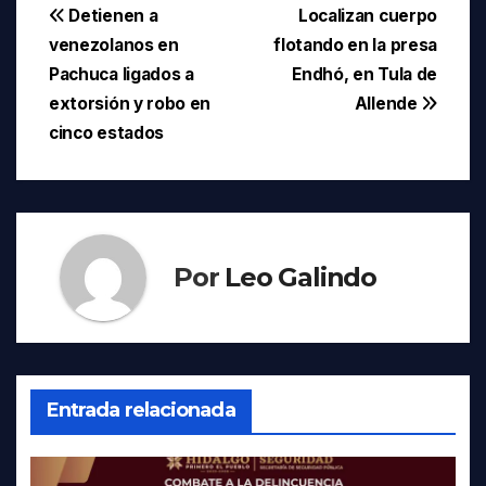
Navegación
Detienen a
Localizan cuerpo
venezolanos en
flotando en la presa
de
Pachuca ligados a
Endhó, en Tula de
entradas
extorsión y robo en
Allende
cinco estados
Por
Leo Galindo
Entrada relacionada