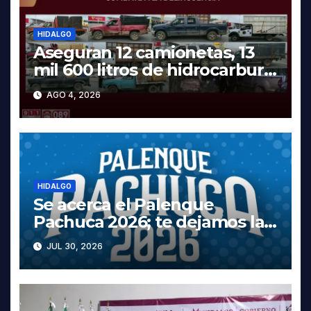
HIDALGO
Aseguran 12 camionetas, 13
mil 600 litros de hidrocarburo
y dos vehículos robados en
AGO 4, 2026
Tula
HIDALGO
Se acerca el Palenque
Pachuca 2026; te dejamos la
cartelera completa, las fechas
JUL 30, 2026
y los precios